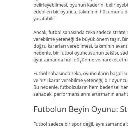
belirleyebilmesi, oyunun kaderini belirleyebi
edebilen bir oyuncu, takımının hücumunu daha
yaratabilir.
Ancak, futbol sahasında zeka sadece strateji g
verebilme yeteneği de büyük önem taşır. Bir
doğru kararları verebilmesi, takımının avantaj
nedenle, bir futbol oyuncusunun zekâsı, sad
aynı zamanda hızlı düşünme ve hareket etme 
Futbol sahasında zeka, oyuncuların başarısı i
ve hızlı karar verebilme yeteneği, bir oyunc
Bu nedenle, futbolcuların hem bedensel hem d
sahadaki performanslarını artırmanın anahtar
Futbolun Beyin Oyunu: Stra
Futbol sadece bir spor değil, aynı zamanda 