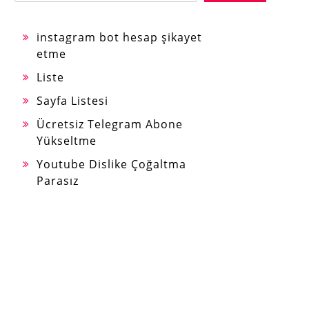
instagram bot hesap şikayet
etme
Liste
Sayfa Listesi
Ücretsiz Telegram Abone
Yükseltme
Youtube Dislike Çoğaltma
Parasız