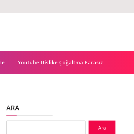
me
Youtube Dislike Çoğaltma Parasız
ARA
Ara