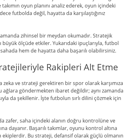
e takımın oyun planını analiz ederek, oyun içindeki
adece futbolda değil, hayatta da karşılaştığınız
nı zamanda zihinsel bir meydan okumadır. Stratejik
üyük ölçüde etkiler. Yukarıdaki ipuçlarıyla, futbol
sahada hem de hayatta daha başarılı olabilirsiniz.
ratejileriyle Rakipleri Alt Etme
 zeka ve strateji gerektiren bir spor olarak karşımıza
u ağlara göndermekten ibaret değildir; aynı zamanda
la da şekillenir. İşte futbolun sırlı dilini çözmek için
a zafer, saha içindeki alanın doğru kontrolüne ve
na dayanır. Başarılı takımlar, oyunu kontrol altına
en ekiplerdir. Bu strateji, defansif olarak güçlü olmanın