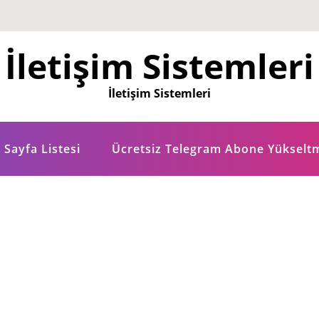
İletişim Sistemleri
İletişim Sistemleri
Sayfa Listesi
Ücretsiz Telegram Abone Yükselt