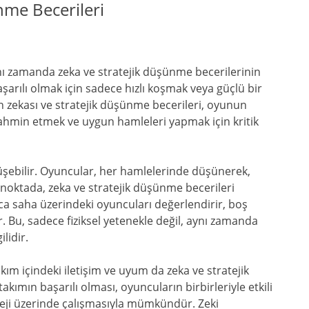
nme Becerileri
aynı zamanda zeka ve stratejik düşünme becerilerinin
şarılı olmak için sadece hızlı koşmak veya güçlü bir
n zekası ve stratejik düşünme becerileri, oyunun
 tahmin etmek ve uygun hamleleri yapmak için kritik
nüşebilir. Oyuncular, her hamlelerinde düşünerek,
u noktada, zeka ve stratejik düşünme becerileri
lıca saha üzerindeki oyuncuları değerlendirir, boş
r. Bu, sadece fiziksel yetenekle değil, aynı zamanda
lidir.
ım içindeki iletişim ve uyum da zeka ve stratejik
kımın başarılı olması, oyuncuların birbirleriyle etkili
rateji üzerinde çalışmasıyla mümkündür. Zeki