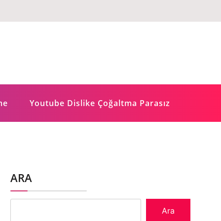
me
Youtube Dislike Çoğaltma Parasız
ARA
Ara