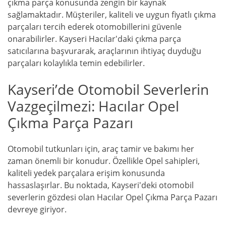
çıkma parça konusunda zengin bir kaynak
sağlamaktadır. Müşteriler, kaliteli ve uygun fiyatlı çıkma
parçaları tercih ederek otomobillerini güvenle
onarabilirler. Kayseri Hacılar'daki çıkma parça
satıcılarına başvurarak, araçlarının ihtiyaç duyduğu
parçaları kolaylıkla temin edebilirler.
Kayseri’de Otomobil Severlerin
Vazgeçilmezi: Hacılar Opel
Çıkma Parça Pazarı
Otomobil tutkunları için, araç tamir ve bakımı her
zaman önemli bir konudur. Özellikle Opel sahipleri,
kaliteli yedek parçalara erişim konusunda
hassaslaşırlar. Bu noktada, Kayseri'deki otomobil
severlerin gözdesi olan Hacılar Opel Çıkma Parça Pazarı
devreye giriyor.