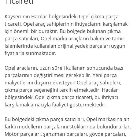
Ticareti
Kayseri'nin Hacılar bölgesindeki Opel çıkma parça
ticareti, Opel araç sahiplerinin ihtiyaçlarını karşılamak
için önemli bir duraktır. Bu bölgede bulunan çıkma
parça satıcıları, Opel marka araçların bakım ve tamir
işlemlerinde kullanılan orijinal yedek parçaları uygun
fiyatlarla sunmaktadır.
Opel araçların, uzun süreli kullanım sonucunda bazı
parçalarının değiştirilmesi gerekebilir. Yeni parça
maliyetlerini düşürmek isteyen Opel araç sahipleri,
çıkma parça seçeneğini tercih etmektedir. Hacılar
bölgesindeki Opel çıkma parça ticareti, bu ihtiyacı
karşılamak amacıyla faaliyet göstermektedir.
Bu bölgedeki çıkma parça satıcıları, Opel markasına ait
farklı modellerin parçalarını stoklarında bulundururlar.
Motor parçaları, şanzıman parçaları, gövde parçaları,