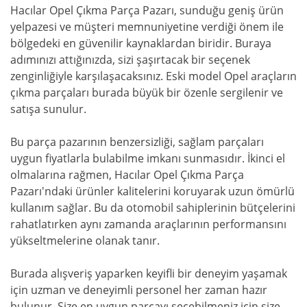
Hacılar Opel Çıkma Parça Pazarı, sunduğu geniş ürün
yelpazesi ve müşteri memnuniyetine verdiği önem ile
bölgedeki en güvenilir kaynaklardan biridir. Buraya
adımınızı attığınızda, sizi şaşırtacak bir seçenek
zenginliğiyle karşılaşacaksınız. Eski model Opel araçların
çıkma parçaları burada büyük bir özenle sergilenir ve
satışa sunulur.
Bu parça pazarının benzersizliği, sağlam parçaları
uygun fiyatlarla bulabilme imkanı sunmasıdır. İkinci el
olmalarına rağmen, Hacılar Opel Çıkma Parça
Pazarı'ndaki ürünler kalitelerini koruyarak uzun ömürlü
kullanım sağlar. Bu da otomobil sahiplerinin bütçelerini
rahatlatırken aynı zamanda araçlarının performansını
yükseltmelerine olanak tanır.
Burada alışveriş yaparken keyifli bir deneyim yaşamak
için uzman ve deneyimli personel her zaman hazır
bulunur. Size en uygun parçayı seçebilmeniz için size