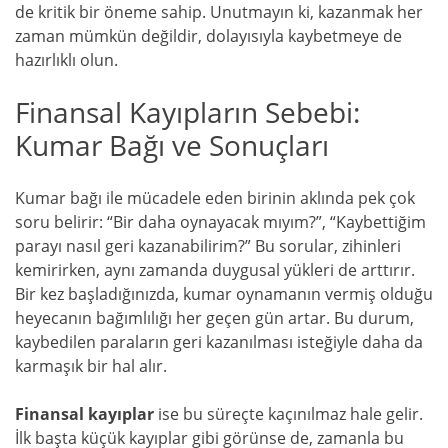
de kritik bir öneme sahip. Unutmayın ki, kazanmak her
zaman mümkün değildir, dolayısıyla kaybetmeye de
hazırlıklı olun.
Finansal Kayıpların Sebebi:
Kumar Bağı ve Sonuçları
Kumar bağı ile mücadele eden birinin aklında pek çok
soru belirir: “Bir daha oynayacak mıyım?”, “Kaybettiğim
parayı nasıl geri kazanabilirim?” Bu sorular, zihinleri
kemirirken, aynı zamanda duygusal yükleri de arttırır.
Bir kez başladığınızda, kumar oynamanın vermiş olduğu
heyecanın bağımlılığı her geçen gün artar. Bu durum,
kaybedilen paraların geri kazanılması isteğiyle daha da
karmaşık bir hal alır.
Finansal kayıplar
ise bu süreçte kaçınılmaz hale gelir.
İlk başta küçük kayıplar gibi görünse de, zamanla bu