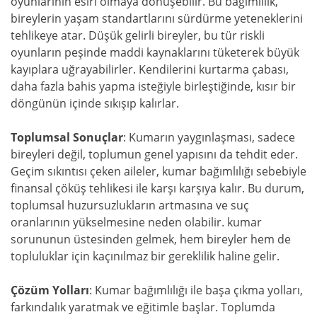
oyunlarının esiri olmaya dönüşebilir. Bu bağımlılık,
bireylerin yaşam standartlarını sürdürme yeteneklerini
tehlikeye atar. Düşük gelirli bireyler, bu tür riskli
oyunların peşinde maddi kaynaklarını tüketerek büyük
kayıplara uğrayabilirler. Kendilerini kurtarma çabası,
daha fazla bahis yapma isteğiyle birleştiğinde, kısır bir
döngünün içinde sıkışıp kalırlar.
Toplumsal Sonuçlar
: Kumarın yaygınlaşması, sadece
bireyleri değil, toplumun genel yapısını da tehdit eder.
Geçim sıkıntısı çeken aileler, kumar bağımlılığı sebebiyle
finansal çöküş tehlikesi ile karşı karşıya kalır. Bu durum,
toplumsal huzursuzlukların artmasına ve suç
oranlarının yükselmesine neden olabilir. kumar
sorununun üstesinden gelmek, hem bireyler hem de
topluluklar için kaçınılmaz bir gereklilik haline gelir.
Çözüm Yolları
: Kumar bağımlılığı ile başa çıkma yolları,
farkındalık yaratmak ve eğitimle başlar. Toplumda