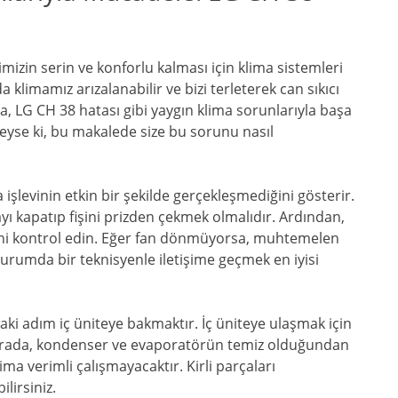
imizin serin ve konforlu kalması için klima sistemleri
a klimamız arızalanabilir ve bizi terleterek can sıkıcı
a, LG CH 38 hatası gibi yaygın klima sorunlarıyla başa
eyse ki, bu makalede size bu sorunu nasıl
işlevinin etkin bir şekilde gerçekleşmediğini gösterir.
ı kapatıp fişini prizden çekmek olmalıdır. Ardından,
ni kontrol edin. Eğer fan dönmüyorsa, muhtemelen
rumda bir teknisyenle iletişime geçmek en iyisi
ki adım iç üniteye bakmaktır. İç üniteye ulaşmak için
. Burada, kondenser ve evaporatörün temiz olduğundan
lima verimli çalışmayacaktır. Kirli parçaları
lirsiniz.