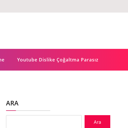
me
Youtube Dislike Çoğaltma Parasız
ARA
Ara