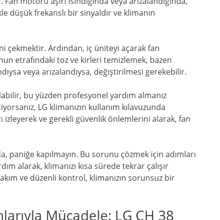
. Fan motoru aşırı ısındığında veya arızalandığında,
kle düşük frekanslı bir sinyaldir ve klimanın
ni çekmektir. Ardından, iç üniteyi açarak fan
un etrafındaki toz ve kirleri temizlemek, bazen
dıysa veya arızalandıysa, değiştirilmesi gerekebilir.
labilir, bu yüzden profesyonel yardım almanız
tiyorsanız, LG klimanızın kullanım kılavuzunda
arı izleyerek ve gerekli güvenlik önlemlerini alarak, fan
zda, paniğe kapılmayın. Bu sorunu çözmek için adımları
ım alarak, klimanızı kısa sürede tekrar çalışır
akım ve düzenli kontrol, klimanızın sorunsuz bir
nlarıyla Mücadele: LG CH 38