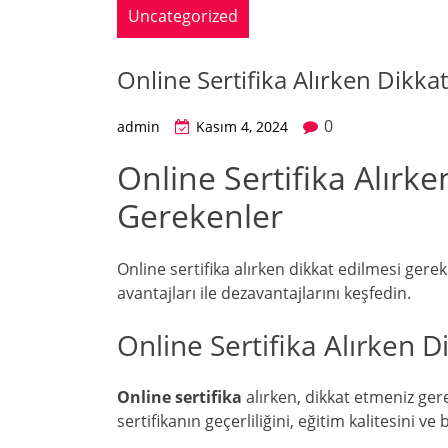
Uncategorized
Online Sertifika Alırken Dikka
0
admin
Kasım 4, 2024
Online Sertifika Alırk
Gerekenler
Online sertifika alırken dikkat edilmesi gerek
avantajları ile dezavantajlarını keşfedin.
Online Sertifika Alırken 
Online sertifika
alırken, dikkat etmeniz ger
sertifikanın geçerliliğini, eğitim kalitesini ve