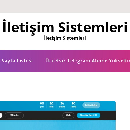
İletişim Sistemleri
İletişim Sistemleri
Sayfa Listesi
Ücretsiz Telegram Abone Yükselt