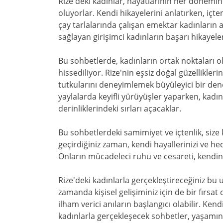
Rize'deki kadınlar, hayatlarının her dönemi
oluyorlar. Kendi hikayelerini anlatırken, içten
çay tarlalarında çalışan emektar kadınların a
sağlayan girişimci kadınların başarı hikayeler
Bu sohbetlerde, kadınların ortak noktaları ol
hissediliyor. Rize'nin eşsiz doğal güzellikler
tutkularını deneyimlemek büyüleyici bir dene
yaylalarda keyifli yürüyüşler yaparken, kadın
derinliklerindeki sırları açacaklar.
Bu sohbetlerdeki samimiyet ve içtenlik, size k
geçirdiğiniz zaman, kendi hayallerinizi ve he
Onların mücadeleci ruhu ve cesareti, kendinize
Rize'deki kadınlarla gerçekleştireceğiniz bu
zamanda kişisel gelişiminiz için de bir fırsat o
ilham verici anıların başlangıcı olabilir. Ken
kadınlarla gerçekleşecek sohbetler, yaşamınız