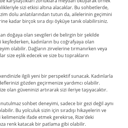
nde karşılaştıkları zorluklara meydan okuyarak örnek
likleriyle sizi etkisi altına alacaklar. Bu sohbetlerde,
zim dolu anlatılarından tutun da, ailelerinin geçimini
ine kadar birçok sıra dışı öyküye tanık olabilirsiniz.
an doğaya olan sevgileri de belirgin bir şekilde
ini keşfederken, kadınların bu coğrafyaya olan
yim olabilir. Dağların zirvelerine tırmanırken veya
lar size eşlik edecek ve size bu toprakların
endinizle ilgili yeni bir perspektif sunacak. Kadınlarla
deflerinizi gözden geçirmenize yardımcı olabilir.
 olan güveninizi artırarak sizi ileriye taşıyacaktır.
 unutulmaz sohbet deneyimi, sadece bir gezi değil aynı
labilir. Bu yolculuk sizin için sıradışı hikayelerin ve
di kelimenizle ifade etmek gerekirse, Rize'deki
a renk katacak bir patlama gibi olabilir.