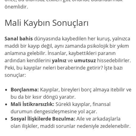
önemlidir.
Mali Kaybın Sonuçları
Sanal bahis
dünyasında kaybedilen her kuruş, yalnızca
maddi bir kayıp değil, aynı zamanda psikolojik bir yıkım
anlamına gelebilir. İnsanlar, kaybettikleri paranın
ardından kendilerini
yalnız
ve
umutsuz
hissedebilirler.
Peki, bu kayıplar neleri beraberinde getirir? İşte bazı
sonuçlar:
Borçlanma:
Kayıplar, bireyleri borç almaya itebilir ve
bu da bir kısır döngü yaratır.
Mali İstikrarsızlık:
Sürekli kayıplar, finansal
durumun dengesizleşmesine yol açar.
Sosyal İlişkilerde Bozulma:
Aile ve arkadaşlarla
olan ilişkiler, maddi sorunlar nedeniyle zedelenebilir.