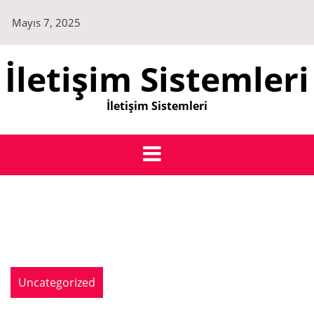
Skip
Mayıs 7, 2025
to
content
İletişim Sistemleri
İletişim Sistemleri
Uncategorized