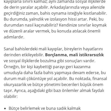
kayıplarla sınırlı kalmaz; aynı zamanda sosyal ilişkilerde
de derin yaralar açabilir. Arkadaşlarınızla veya ailenizle
geçirdiğiniz zaman, bahis oynama isteğiyle kısıtlanabilir.
Bu durumda, yalnızlık ve izolasyon hissi artar. Peki, bu
durumdan nasıl kaçınabiliriz? Kendinize sınırlar koymak
ve düzenli aralar vermek, bu konuda atılacak önemli
adımlardır.
Sanal bahislerdeki mali kayıplar, bireylerin hayatlarını
derinden etkileyebilir.
Borçlanma, mali istikrarsızlık
ve sosyal ilişkilerde bozulma gibi sonuçları vardır.
Örneğin, bir kişi kaybettiği parayı geri kazanma
umuduyla daha fazla bahis yapmaya devam ederse, bu
durum mali çöküntüye yol açabilir. Bu noktada, finansal
okuryazarlık ve bütçe yönetimi becerileri büyük önem
taşır. Ayrıca, aşağıdaki gibi bazı önlemler almak faydalı
olabilir:
Bütçe belirlemek ve buna sadık kalmak