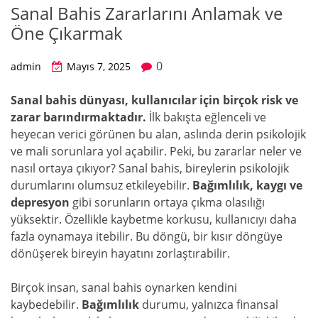
Sanal Bahis Zararlarını Anlamak ve
Öne Çıkarmak
0
admin
Mayıs 7, 2025
Sanal bahis dünyası, kullanıcılar için birçok risk ve
zarar barındırmaktadır.
İlk bakışta eğlenceli ve
heyecan verici görünen bu alan, aslında derin psikolojik
ve mali sorunlara yol açabilir. Peki, bu zararlar neler ve
nasıl ortaya çıkıyor? Sanal bahis, bireylerin psikolojik
durumlarını olumsuz etkileyebilir.
Bağımlılık, kaygı ve
depresyon
gibi sorunların ortaya çıkma olasılığı
yüksektir. Özellikle kaybetme korkusu, kullanıcıyı daha
fazla oynamaya itebilir. Bu döngü, bir kısır döngüye
dönüşerek bireyin hayatını zorlaştırabilir.
Birçok insan, sanal bahis oynarken kendini
kaybedebilir.
Bağımlılık
durumu, yalnızca finansal