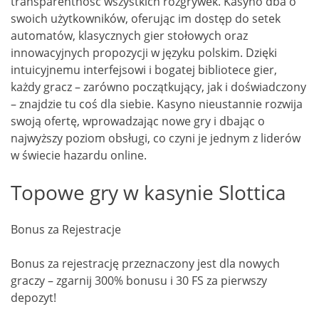
transparentność wszystkich rozgrywek. Kasyno dba o
swoich użytkowników, oferując im dostęp do setek
automatów, klasycznych gier stołowych oraz
innowacyjnych propozycji w języku polskim. Dzięki
intuicyjnemu interfejsowi i bogatej bibliotece gier,
każdy gracz – zarówno początkujący, jak i doświadczony
– znajdzie tu coś dla siebie. Kasyno nieustannie rozwija
swoją ofertę, wprowadzając nowe gry i dbając o
najwyższy poziom obsługi, co czyni je jednym z liderów
w świecie hazardu online.
Topowe gry w kasynie Slottica
Bonus za Rejestracje
Bonus za rejestrację przeznaczony jest dla nowych
graczy – zgarnij 300% bonusu i 30 FS za pierwszy
depozyt!