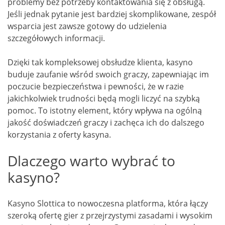
problemy bez potrzeby kontaktowania się z obsługą.
Jeśli jednak pytanie jest bardziej skomplikowane, zespół
wsparcia jest zawsze gotowy do udzielenia
szczegółowych informacji.
Dzięki tak kompleksowej obsłudze klienta, kasyno
buduje zaufanie wśród swoich graczy, zapewniając im
poczucie bezpieczeństwa i pewności, że w razie
jakichkolwiek trudności będą mogli liczyć na szybką
pomoc. To istotny element, który wpływa na ogólną
jakość doświadczeń graczy i zachęca ich do dalszego
korzystania z oferty kasyna.
Dlaczego warto wybrać to
kasyno?
Kasyno Slottica to nowoczesna platforma, która łączy
szeroką ofertę gier z przejrzystymi zasadami i wysokim