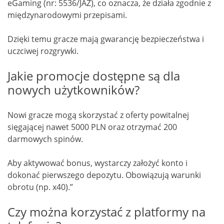
eGaming (nr: 5536/JAZ), co oznacza, że działa zgodnie z
międzynarodowymi przepisami.
Dzięki temu gracze mają gwarancję bezpieczeństwa i
uczciwej rozgrywki.
Jakie promocje dostępne są dla
nowych użytkowników?
Nowi gracze mogą skorzystać z oferty powitalnej
sięgającej nawet 5000 PLN oraz otrzymać 200
darmowych spinów.
Aby aktywować bonus, wystarczy założyć konto i
dokonać pierwszego depozytu. Obowiązują warunki
obrotu (np. x40).”
Czy można korzystać z platformy na