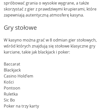
spróbować grania o wysokie wygrane, a także
skorzystać z gier z prawdziwymi krupierami, które
zapewniają autentyczną atmosferę kasyna.
Gry stołowe
W kasyno można grać w 8 odmian gier stołowych,
wśród których znajdują się stołowe klasyczne gry
karciane, takie jak blackjack i poker:
Baccarat
Blackjack
Casino Hold’em
Kości
Pontoon
Ruletka
Sic Bo
Poker na trzy karty