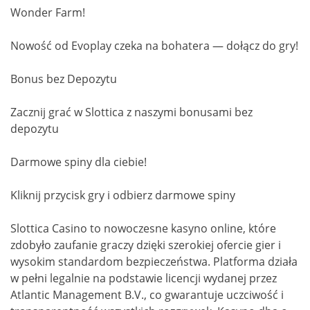
Wonder Farm!
Nowość od Evoplay czeka na bohatera — dołącz do gry!
Bonus bez Depozytu
Zacznij grać w Slottica z naszymi bonusami bez
depozytu
Darmowe spiny dla ciebie!
Kliknij przycisk gry i odbierz darmowe spiny
Slottica Casino to nowoczesne kasyno online, które
zdobyło zaufanie graczy dzięki szerokiej ofercie gier i
wysokim standardom bezpieczeństwa. Platforma działa
w pełni legalnie na podstawie licencji wydanej przez
Atlantic Management B.V., co gwarantuje uczciwość i