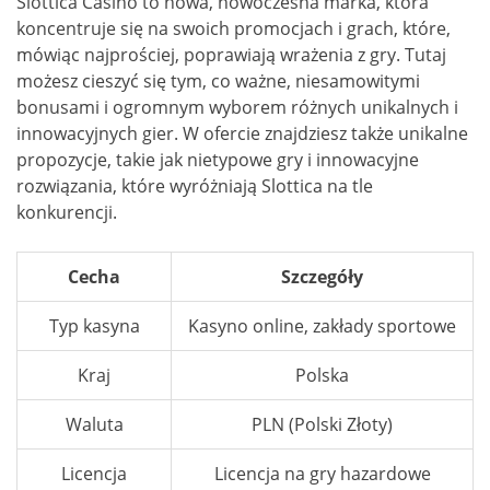
Slottica Casino to nowa, nowoczesna marka, która
koncentruje się na swoich promocjach i grach, które,
mówiąc najprościej, poprawiają wrażenia z gry. Tutaj
możesz cieszyć się tym, co ważne, niesamowitymi
bonusami i ogromnym wyborem różnych unikalnych i
innowacyjnych gier. W ofercie znajdziesz także unikalne
propozycje, takie jak nietypowe gry i innowacyjne
rozwiązania, które wyróżniają Slottica na tle
konkurencji.
Cecha
Szczegóły
Typ kasyna
Kasyno online, zakłady sportowe
Kraj
Polska
Waluta
PLN (Polski Złoty)
Licencja
Licencja na gry hazardowe