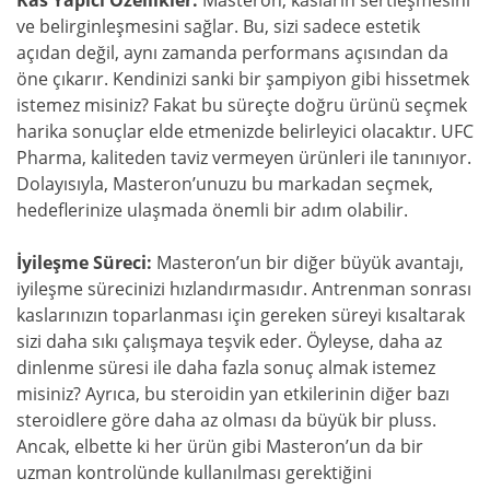
Kas Yapıcı Özellikler:
Masteron, kasların sertleşmesini
ve belirginleşmesini sağlar. Bu, sizi sadece estetik
açıdan değil, aynı zamanda performans açısından da
öne çıkarır. Kendinizi sanki bir şampiyon gibi hissetmek
istemez misiniz? Fakat bu süreçte doğru ürünü seçmek
harika sonuçlar elde etmenizde belirleyici olacaktır. UFC
Pharma, kaliteden taviz vermeyen ürünleri ile tanınıyor.
Dolayısıyla, Masteron’unuzu bu markadan seçmek,
hedeflerinize ulaşmada önemli bir adım olabilir.
İyileşme Süreci:
Masteron’un bir diğer büyük avantajı,
iyileşme sürecinizi hızlandırmasıdır. Antrenman sonrası
kaslarınızın toparlanması için gereken süreyi kısaltarak
sizi daha sıkı çalışmaya teşvik eder. Öyleyse, daha az
dinlenme süresi ile daha fazla sonuç almak istemez
misiniz? Ayrıca, bu steroidin yan etkilerinin diğer bazı
steroidlere göre daha az olması da büyük bir pluss.
Ancak, elbette ki her ürün gibi Masteron’un da bir
uzman kontrolünde kullanılması gerektiğini