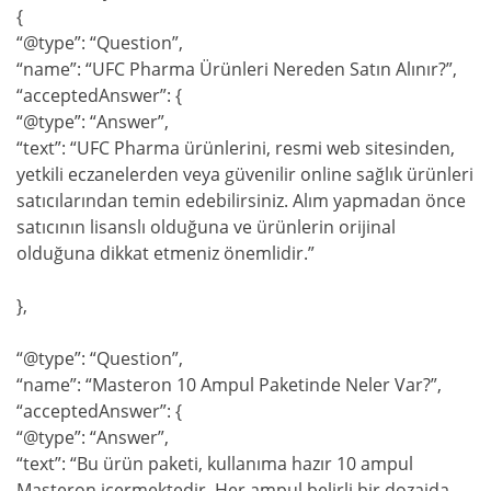
{
“@type”: “Question”,
“name”: “UFC Pharma Ürünleri Nereden Satın Alınır?”,
“acceptedAnswer”: {
“@type”: “Answer”,
“text”: “UFC Pharma ürünlerini, resmi web sitesinden,
yetkili eczanelerden veya güvenilir online sağlık ürünleri
satıcılarından temin edebilirsiniz. Alım yapmadan önce
satıcının lisanslı olduğuna ve ürünlerin orijinal
olduğuna dikkat etmeniz önemlidir.”
},
“@type”: “Question”,
“name”: “Masteron 10 Ampul Paketinde Neler Var?”,
“acceptedAnswer”: {
“@type”: “Answer”,
“text”: “Bu ürün paketi, kullanıma hazır 10 ampul
Masteron içermektedir. Her ampul belirli bir dozajda