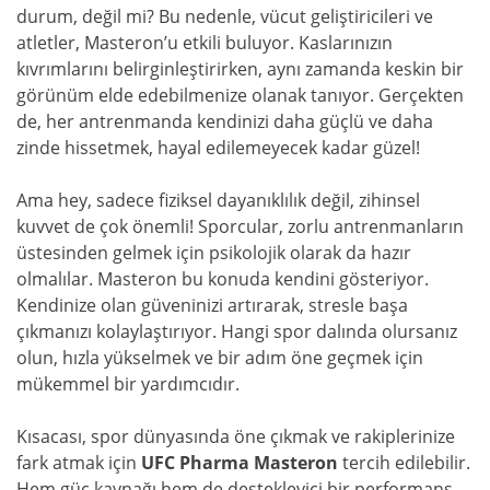
durum, değil mi? Bu nedenle, vücut geliştiricileri ve
atletler, Masteron’u etkili buluyor. Kaslarınızın
kıvrımlarını belirginleştirirken, aynı zamanda keskin bir
görünüm elde edebilmenize olanak tanıyor. Gerçekten
de, her antrenmanda kendinizi daha güçlü ve daha
zinde hissetmek, hayal edilemeyecek kadar güzel!
Ama hey, sadece fiziksel dayanıklılık değil, zihinsel
kuvvet de çok önemli! Sporcular, zorlu antrenmanların
üstesinden gelmek için psikolojik olarak da hazır
olmalılar. Masteron bu konuda kendini gösteriyor.
Kendinize olan güveninizi artırarak, stresle başa
çıkmanızı kolaylaştırıyor. Hangi spor dalında olursanız
olun, hızla yükselmek ve bir adım öne geçmek için
mükemmel bir yardımcıdır.
Kısacası, spor dünyasında öne çıkmak ve rakiplerinize
fark atmak için
UFC Pharma Masteron
tercih edilebilir.
Hem güç kaynağı hem de destekleyici bir performans