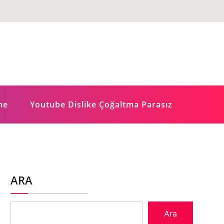
me
Youtube Dislike Çoğaltma Parasız
ARA
Ara