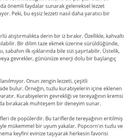
 da önemli faydalar sunarak geleneksel lezzet
or. Peki, bu eşsiz lezzeti nasıl daha yaratıcı bir
 atıştırmalıkta derin bir iz bırakır. Özellikle, kahvaltı
nılabilir. Bir dilim taze ekmek üzerine sürüldüğünde,
abahın ilk ışıklarında bile sizi şaşırtabilir. Üstelik,
 veya gevrekler, gününüze enerji dolu bir başlangıç
anılmıyor. Onun zengin lezzeti, çeşitli
ade bulur. Örneğin, tuzlu kurabiyelerin içine eklenen
aratır. Kurabiyelerin gevrekliği ve tereyağının kremsi
zda bırakacak muhteşem bir deneyim sunar.
leri de popülerdir. Bu tariflerde tereyağının eritilmiş
iyle mükemmel bir uyum yakalar. Popcorn'ın tuzlu ve
sinema keyfini evinize taşıyarak herkesin favorisi