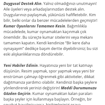
Duygusal Destek Alın
. Yalnız olmadığınızı unutmayın!
Aile üyeleri veya arkadaşlarınızdan destek alın.
Duygularınızı paylaşmak, yükünüzü hafifletebilir. Kim
bilir, belki onlar da benzer mücadelelerden geçmiştir!
Kumar Oyunlarını Tamamen Kesin
. Bağımlılıkla
mücadelede, kumar oynamaktan kaçınmak çok
önemlidir. Bu süreçte kumar sitelerini veya mekanı
tamamen kapatın. Kendi kendinize “Bir kere daha
oynayayım” dedikçe başım dertte diyebilirsiniz; bu sizi
eski alışkanlıklarınıza döndürebilir.
Yeni Hobiler Edinin
. Hayatınıza yeni bir tat katmayı
düşünün. Resim yapmak, spor yapmak veya yeni bir
enstrüman çalmayı öğrenmek gibi aktiviteler, dikkat
dağıtmanıza yardımcı olabilir. Kendinizi başka şeylere
yönlendirerek yerinizi değiştirin!
Maddi Durumunuzu
Gözden Geçirin
. Kumar oynamaktan kalan paraları
başka şeyler için kullanmaya başlayın. Örneğin, bir
seyahat hayaliniz varsa, birikimlerinizi oraya